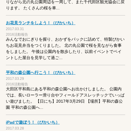
りながら北の丸公園周辺を一周して、また千代田区観光協会に戻
ります。 たくさんの桜を車...
お花見ランチをしよう！（ぴかいち）
2017.03.31
2016活動報告
みんなでおにぎりを握り、おかずをパックに詰めて、特製ぴかい
ちお花見弁当をつくりました。 北の丸公園で桜を見ながら食事
をしました。 午後は公園内を散歩したり、以前イベントでペイ
ントした屋台を見学して過ご...
平和の森公園へ行こう！（ぴかいち）
2017.03.29
2016活動報告
大田区平和島にある平和の森公園へお出かけしました。 公園内
では、長いローラー滑り台やフィールドアスレッチックでいっぱ
い遊びました。 【日にち】2017年3月29日 【場所】平和の森公
園 平和の森公園へ...
iPadで遊ぼう！（ぴかいち）
2017.03.28