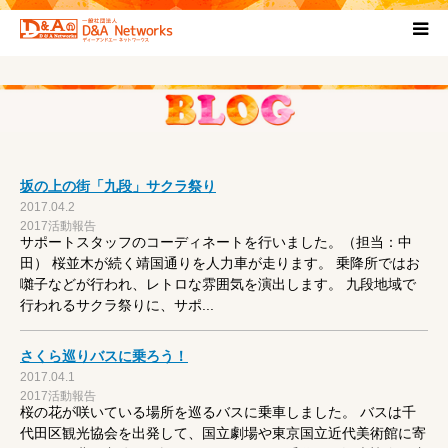
HOME
団体について
坂の上の街「九段」サクラ祭り
プロジェクト概要
2017.04.2
2017活動報告
サポートスタッフのコーディネートを行いました。（担当：中
協力団体
田） 桜並木が続く靖国通りを人力車が走ります。 乗降所ではお
囃子などが行われ、レトロな雰囲気を演出します。 九段地域で
行われるサクラ祭りに、サポ...
お問い合わせ
さくら巡りバスに乗ろう！
ブログ
2017.04.1
2017活動報告
桜の花が咲いている場所を巡るバスに乗車しました。 バスは千
プライバシーポリシー
代田区観光協会を出発して、国立劇場や東京国立近代美術館に寄