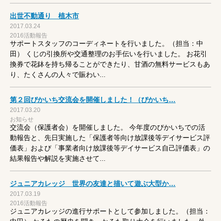
出世不動通り 植木市
2017.03.24
2016活動報告
サポートスタッフのコーディネートを行いました。（担当：中
田） くじの引換所や交通整理のお手伝いを行いました。 お花引
換券で花鉢を持ち帰ることができたり、甘酒の無料サービスもあ
り、たくさんの人々で賑わい...
第２回ぴかいち交流会を開催しました！（ぴかいち…
2017.03.20
お知らせ
交流会（保護者会）を開催しました。 今年度のぴかいちでの活
動報告と、先日実施した「保護者等向け放課後等デイサービス評
価表」および「事業者向け放課後等デイサービス自己評価表」の
結果報告や解説を実施させて...
ジュニアカレッジ 世界の友達と描いて遊ぶ大型か…
2017.03.19
2016活動報告
ジュニアカレッジの進行サポートとして参加しました。（担当：