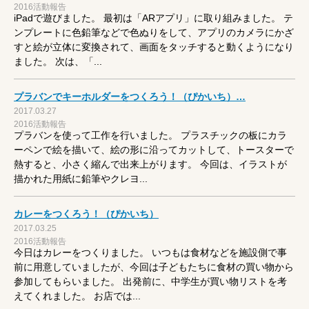
2016活動報告
iPadで遊びました。 最初は「ARアプリ」に取り組みました。 テ
ンプレートに色鉛筆などで色ぬりをして、アプリのカメラにかざ
すと絵が立体に変換されて、画面をタッチすると動くようになり
ました。 次は、「...
プラバンでキーホルダーをつくろう！（ぴかいち）…
2017.03.27
2016活動報告
プラバンを使って工作を行いました。 プラスチックの板にカラ
ーペンで絵を描いて、絵の形に沿ってカットして、トースターで
熱すると、小さく縮んで出来上がります。 今回は、イラストが
描かれた用紙に鉛筆やクレヨ...
カレーをつくろう！（ぴかいち）
2017.03.25
2016活動報告
今日はカレーをつくりました。 いつもは食材などを施設側で事
前に用意していましたが、今回は子どもたちに食材の買い物から
参加してもらいました。 出発前に、中学生が買い物リストを考
えてくれました。 お店では...