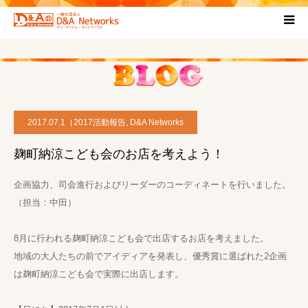
HOME
団体について
2017.07.1
2017活動報告
,
D&A Networks
プロジェクト概要
麹町納涼こども会のお店を考えよう！
協力団体
企画協力、司会進行およびリーダーのコーディネートを行いました。
（担当：中田）
お問い合わせ
8月に行われる麹町納涼こども会で出店するお店を考えました。
ブログ
地域の大人たちの前でアイディアを発表し、優秀賞に選ばれた2企画
は麹町納涼こども会で実際に出店します。
プライバシーポリシー