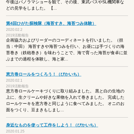
午後はパノラマショーを観て、その後、東武バスやSL機関車な
どの見学をしました。 【...
第4回ひがた探検隊（海苔すき、海苔つみ体験）
2020.02.2
2019活動報告
企画協力およびリーダーのコーディネートを行いました。（担
当：中田） 海苔すきや海苔つみを行い、お昼には手づくりの海
苔巻き（鉄砲巻き）を味わうことで、海で育った海苔が食卓に並
ぶまでの過程を体験し、海と家...
恵方巻ロールをつくろう！（ぴかいち）
2020.02.1
2019活動報告
恵方巻ロールケーキづくりに取り組みました。 黒と白の生地の
上に、生クリームや好きな果物を入れて巻きました。 完成した
ロールケーキを恵方巻と同じように食べてみました。 オニのお
面をつくり、豆まきもしまし...
身近なものを使って工作をしよう！（ぴかいち）
2020.01.25