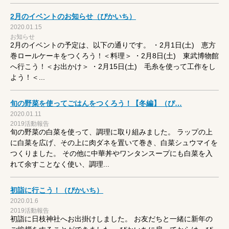
2月のイベントのお知らせ（ぴかいち）
2020.01.15
お知らせ
2月のイベントの予定は、以下の通りです。 ・2月1日(土) 恵方
巻ロールケーキをつくろう！＜料理＞ ・2月8日(土) 東武博物館
へ行こう！＜お出かけ＞ ・2月15日(土) 毛糸を使って工作をし
よう！＜...
旬の野菜を使ってごはんをつくろう！【冬編】（ぴ…
2020.01.11
2019活動報告
旬の野菜の白菜を使って、調理に取り組みました。 ラップの上
に白菜を広げ、その上に肉ダネを置いて巻き、白菜シュウマイを
つくりました。 その他に中華丼やワンタンスープにも白菜を入
れて余すことなく使い、調理...
初詣に行こう！（ぴかいち）
2020.01.6
2019活動報告
初詣に日枝神社へお出掛けしました。 お友だちと一緒に新年の