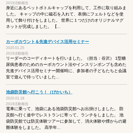
2019活動報告
身近にあるペットボトルキャップを利用して、工作に取り組みま
した。 キャップの中に磁石を入れて、表側にフェルトなどを使
用して飾り付けをしました。 世界に１つだけのオリジナルマグ
ネットが完成しました。 【...
カーボカウント＆先進デバイス活用セミナー
2020.01.25
2019活動報告
リーダーのコーディネートを行いました。（担当：谷沢） 1型糖
尿病患者のためのカーボカウント法やインスリンポンプも含めた
先進デバイス活用セミナー開催時に、参加者の子どもたちと会議
室で遊んで待っていました...
池袋防災館へ行こう！（ぴかいち）
2020.01.18
2019活動報告
電車に乗って、池袋にある池袋防災館へお出掛けしました。 防
災館へ行く途中でレストランに寄って、ランチをしました。 池
袋防災館では防災体験ツアーに参加して、消火体験や煙からの避
難体験をしました。 高学年...