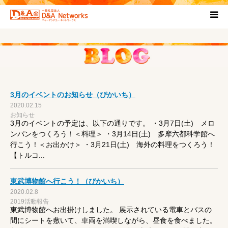
HOME
団体について
3月のイベントのお知らせ（ぴかいち）
プロジェクト概要
2020.02.15
お知らせ
3月のイベントの予定は、以下の通りです。 ・3月7日(土) メロ
協力団体
ンパンをつくろう！＜料理＞ ・3月14日(土) 多摩六都科学館へ
行こう！＜お出かけ＞ ・3月21日(土) 海外の料理をつくろう！
【トルコ...
お問い合わせ
東武博物館へ行こう！（ぴかいち）
ブログ
2020.02.8
2019活動報告
東武博物館へお出掛けしました。 展示されている電車とバスの
プライバシーポリシー
間にシートを敷いて、車両を満喫しながら、昼食を食べました。