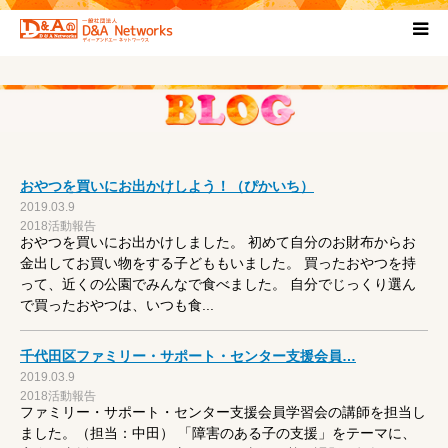
HOME
団体について
おやつを買いにお出かけしよう！（ぴかいち）
プロジェクト概要
2019.03.9
2018活動報告
おやつを買いにお出かけしました。 初めて自分のお財布からお
協力団体
金出してお買い物をする子どももいました。 買ったおやつを持
って、近くの公園でみんなで食べました。 自分でじっくり選ん
で買ったおやつは、いつも食...
お問い合わせ
千代田区ファミリー・サポート・センター支援会員…
ブログ
2019.03.9
2018活動報告
ファミリー・サポート・センター支援会員学習会の講師を担当し
プライバシーポリシー
ました。（担当：中田） 「障害のある子の支援」をテーマに、