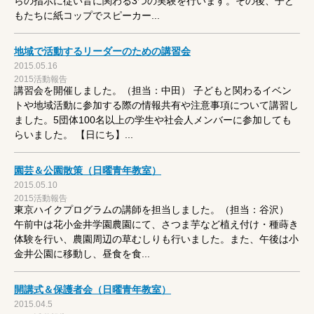
らの指示に従い音に関わる3つの実験を行います。その後、子ど
もたちに紙コップでスピーカー...
地域で活動するリーダーのための講習会
2015.05.16
2015活動報告
講習会を開催しました。（担当：中田） 子どもと関わるイベン
トや地域活動に参加する際の情報共有や注意事項について講習し
ました。5団体100名以上の学生や社会人メンバーに参加しても
らいました。 【日にち】...
園芸＆公園散策（日曜青年教室）
2015.05.10
2015活動報告
東京ハイクプログラムの講師を担当しました。（担当：谷沢）
午前中は花小金井学園農園にて、さつま芋など植え付け・種蒔き
体験を行い、農園周辺の草むしりも行いました。また、午後は小
金井公園に移動し、昼食を食...
開講式＆保護者会（日曜青年教室）
2015.04.5