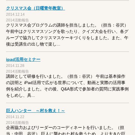
クリスマス会（日曜青年教室）
2014.12.14
2014活動報告
クリスマス会プログラムの講師を担当しました。（担当：谷沢）
午前中はクリスマスソングを歌ったり、クイズ大会を行い、各グ
ループで協力してクリスマスケーキづくりをしました。また、午
後は受講生の出し物で楽し...
ipad活用セミナー
2014.11.28
2014活動報告
講師として研修を行いました。（担当：谷沢） 午前は基本操作
の説明と iPad活用で広がる世界について、動画と実際の活用事
例を紹介しました。その後、Q&A形式で参加者の質問に実践事例
をしめし、具...
巨人ハンター ～村を救え！～
2014.11.22
2014活動報告
企画協力およびリーダーのコーディネートを行いました。（担
当：中田、谷沢） 巨人に襲われた村を救うため、より大きな巨