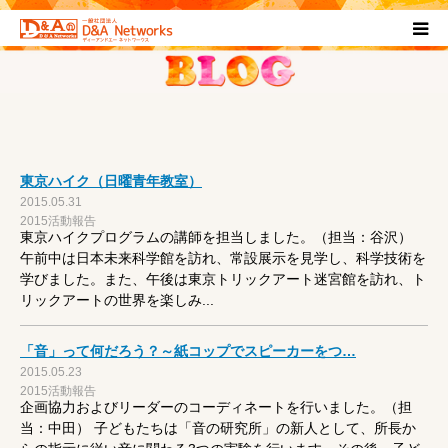
HOME
団体について
東京ハイク（日曜青年教室）
プロジェクト概要
2015.05.31
2015活動報告
東京ハイクプログラムの講師を担当しました。（担当：谷沢）
協力団体
午前中は日本未来科学館を訪れ、常設展示を見学し、科学技術を
学びました。また、午後は東京トリックアート迷宮館を訪れ、ト
リックアートの世界を楽しみ...
お問い合わせ
「音」って何だろう？～紙コップでスピーカーをつ…
ブログ
2015.05.23
2015活動報告
企画協力およびリーダーのコーディネートを行いました。（担
プライバシーポリシー
当：中田） 子どもたちは「音の研究所」の新人として、所長か