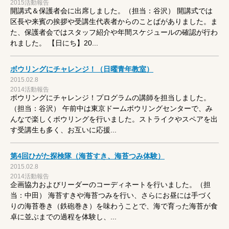
2015活動報告
開講式＆保護者会に出席しました。（担当：谷沢） 開講式では
区長や来賓の挨拶や受講生代表者からのことばがありました。ま
た、保護者会ではスタッフ紹介や年間スケジュールの確認が行わ
れました。 【日にち】20...
ボウリングにチャレンジ！（日曜青年教室）
2015.02.8
2014活動報告
ボウリングにチャレンジ！プログラムの講師を担当しました。
（担当：谷沢） 午前中は東京ドームボウリングセンターで、み
んなで楽しくボウリングを行いました。ストライクやスペアを出
す受講生も多く、お互いに応援...
第4回ひがた探検隊（海苔すき、海苔つみ体験）
2015.02.8
2014活動報告
企画協力およびリーダーのコーディネートを行いました。（担
当：中田） 海苔すきや海苔つみを行い、さらにお昼には手づく
りの海苔巻き（鉄砲巻き）を味わうことで、海で育った海苔が食
卓に並ぶまでの過程を体験し、...