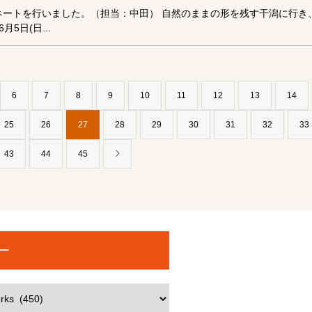
ネートを行いました。（担当：中田） 自然のままの形を残す干潟に行き
5日(日...
6
7
8
9
10
11
12
13
14
25
26
27
28
29
30
31
32
33
43
44
45
ー