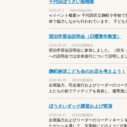
千代田ぼうさい探検隊
2016.07.1
D&A Networks
≪イベント概要≫ 千代田区立麹町小学校で
体で協力しながら行われています。 子どもた
宿泊学習会説明会（日曜青年教室）
2016.06.26
2016活動報告
宿泊学習会説明会に参加しました。（担当：
への説明会では全体進行について説明しました
麹町納涼こども会のお店を考えよう！
2016.06.25
2016活動報告
企画協力、司会進行およびリーダーのコーデ
人たちの前でアイディアを発表し、優秀賞に選
ぼうさいダック講習および実演
2016.06.17
2016活動報告
企画協力およびリーダーのコーディネートを
たゲームを通して、災害時にどのように行動す