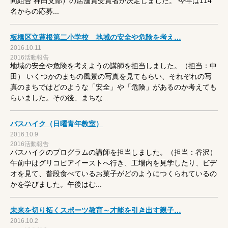
同組合 神田支部）の店舗賞受賞者が決定しました。 今年は114
名からの応募...
板橋区立蓮根第二小学校 地域の安全や危険を考え…
2016.10.11
2016活動報告
地域の安全や危険を考えようの講師を担当しました。（担当：中
田） いくつかのまちの風景の写真を見てもらい、それぞれの写
真のまちではどのような「安全」や「危険」があるのか考えても
らいました。その後、まちな...
バスハイク（日曜青年教室）
2016.10.9
2016活動報告
バスハイクのプログラムの講師を担当しました。（担当：谷沢）
午前中はグリコピアイーストへ行き、工場内を見学したり、ビデ
オを見て、普段食べているお菓子がどのようにつくられているの
かを学びました。午後はむ...
未来を切り拓くスポーツ教育～才能を引き出す親子…
2016.10.2