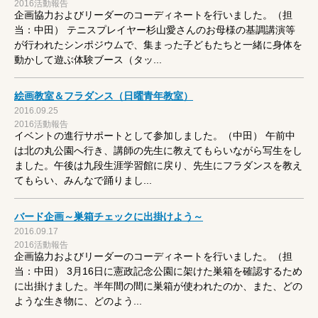
2016活動報告
企画協力およびリーダーのコーディネートを行いました。（担
当：中田） テニスプレイヤー杉山愛さんのお母様の基調講演等
が行われたシンポジウムで、集まった子どもたちと一緒に身体を
動かして遊ぶ体験ブース（タッ...
絵画教室＆フラダンス（日曜青年教室）
2016.09.25
2016活動報告
イベントの進行サポートとして参加しました。（中田） 午前中
は北の丸公園へ行き、講師の先生に教えてもらいながら写生をし
ました。午後は九段生涯学習館に戻り、先生にフラダンスを教え
てもらい、みんなで踊りまし...
バード企画～巣箱チェックに出掛けよう～
2016.09.17
2016活動報告
企画協力およびリーダーのコーディネートを行いました。（担
当：中田） 3月16日に憲政記念公園に架けた巣箱を確認するため
に出掛けました。半年間の間に巣箱が使われたのか、また、どの
ような生き物に、どのよう...