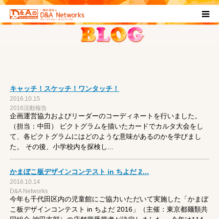
HOME
団体について
キャッチ！スケッチ！ワンタッチ！
プロジェクト概要
2016.10.15
2016活動報告
企画運営協力およびリーダーのコーディネートを行いました。
協力団体
（担当：中田） ピクトグラムを描いたカードでカルタ大会をし
て、各ピクトグラムにはどのような意味があるのかを学びまし
た。 その後、小学校内を探検し...
お問い合わせ
かまぼこ板デザインコンテスト in ちよだ 2…
ブログ
2016.10.14
D&A Networks
今年も千代田区内の児童館にご協力いただいて実施した「かまぼ
プライバシーポリシー
こ板デザインコンテスト in ちよだ 2016」（主催：東京都麺類共