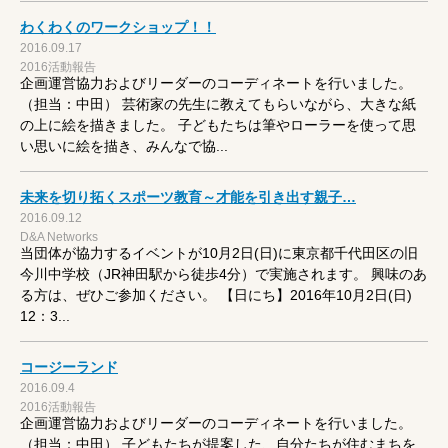
わくわくのワークショップ！！
2016.09.17
2016活動報告
企画運営協力およびリーダーのコーディネートを行いました。
（担当：中田） 芸術家の先生に教えてもらいながら、大きな紙
の上に絵を描きました。 子どもたちは筆やローラーを使って思
い思いに絵を描き、みんなで協...
未来を切り拓くスポーツ教育～才能を引き出す親子…
2016.09.12
D&A Networks
当団体が協力するイベントが10月2日(日)に東京都千代田区の旧
今川中学校（JR神田駅から徒歩4分）で実施されます。 興味のあ
る方は、ぜひご参加ください。 【日にち】2016年10月2日(日)
12：3...
コージーランド
2016.09.4
2016活動報告
企画運営協力およびリーダーのコーディネートを行いました。
（担当：中田） 子どもたちが提案した、自分たちが住むまちを