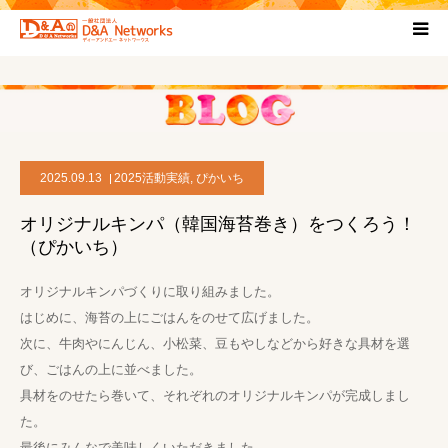
HOME
団体について
2025.09.13
2025活動実績
,
ぴかいち
プロジェクト概要
オリジナルキンパ（韓国海苔巻き）をつくろう！
（ぴかいち）
協力団体
オリジナルキンパづくりに取り組みました。
お問い合わせ
はじめに、海苔の上にごはんをのせて広げました。
次に、牛肉やにんじん、小松菜、豆もやしなどから好きな具材を選
び、ごはんの上に並べました。
ブログ
具材をのせたら巻いて、それぞれのオリジナルキンパが完成しまし
た。
プライバシーポリシー
最後にみんなで美味しくいただきました。