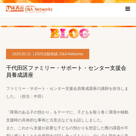
HOME
団体について
2025.05.31
2025活動実績
,
D&A Networks
プロジェクト概要
千代田区ファミリー・サポート・センター支援会
員養成講座
協力団体
ファミリー・サポート・センター支援会員養成講座の講師を担当しま
お問い合わせ
した。（担当：中田）
「障害のある子の預かり」をテーマに、子どもを取り巻く環境や移動
ブログ
支援時の具体的な事例と注意点などをお話ししました。
また、これから支援が必要な子どもの預かりを想定した際の課題や不
プライバシーポリシー
安に感じることを会員同士で話し合ってもらい、少しでも前向きに支