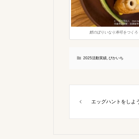
鯉のぼりいなり寿司をつくろ
2025活動実績
,
ぴかいち
エッグハントをしよ