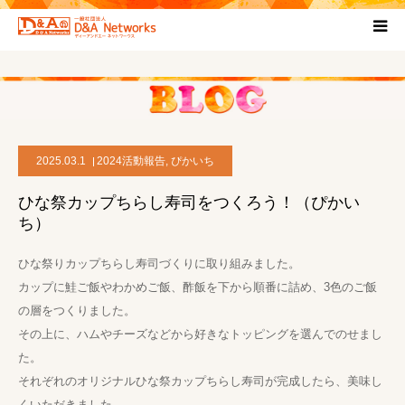
HOME
団体について
2025.03.1
2024活動報告
,
ぴかいち
プロジェクト概要
ひな祭カップちらし寿司をつくろう！（ぴかい
ち）
協力団体
ひな祭りカップちらし寿司づくりに取り組みました。
お問い合わせ
カップに鮭ご飯やわかめご飯、酢飯を下から順番に詰め、3色のご飯
の層をつくりました。
その上に、ハムやチーズなどから好きなトッピングを選んでのせまし
ブログ
た。
それぞれのオリジナルひな祭カップちらし寿司が完成したら、美味し
プライバシーポリシー
くいただきました。