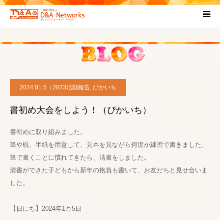
HOME
団体について
2024.01.5
2023活動報告
,
ぴかいち
プロジェクト概要
書初め大会をしよう！（ぴかいち）
協力団体
書初めに取り組みました。
筆や硯、半紙を用意して、見本を見ながら何度か練習で書きました。
お問い合わせ
筆で書くことに慣れてきたら、清書をしました。
清書ができた子どもから新年の抱負も書いて、お友だちと見せ合いま
ブログ
した。
【日にち】2024年1月5日
プライバシーポリシー