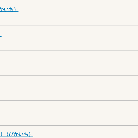
かいち）
）
！（ぴかいち）