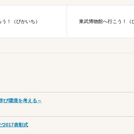
ろう！（ぴかいち）
東武博物館へ行こう！（
学び環境を考える～
2017表彰式