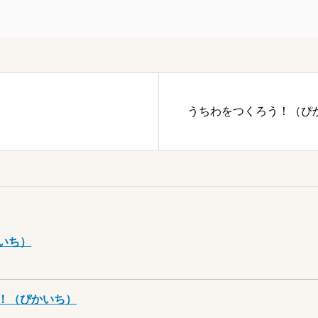
うちわをつくろう！（ぴ
いち）
！（ぴかいち）