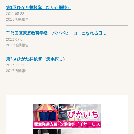
第1回ひがた探検隊（ひがた探検）
2011.05.22
2011活動報告
千代田区家庭教育学級 パパがヒーローになれる日…
2012.07.8
2012活動報告
第3回ひがた探検隊（湧水探し）
2017.11.12
2017活動報告