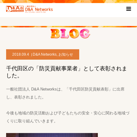
HOME
団体について
2018.09.4
D&A Networks
,
お知らせ
プロジェクト概要
千代田区の「防災貢献事業者」として表彰されま
した。
協力団体
一般社団法人 D&A Networksは、「千代田区防災貢献表彰」に出席
お問い合わせ
し、表彰されました。
今後も地域の防災活動および子どもたちの安全・安心に関わる地域づ
ブログ
くりに取り組んでいきます。
プライバシーポリシー