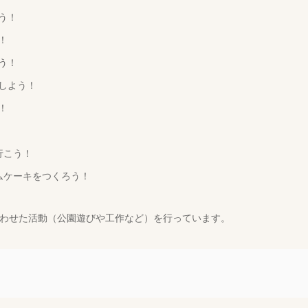
う！
！
う！
をしよう！
！
！
行こう！
ームケーキをつくろう！
わせた活動（公園遊びや工作など）を行っています。