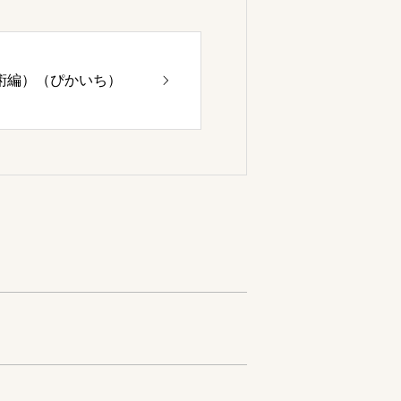
術編）（ぴかいち）