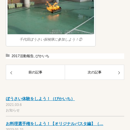
千代田ぼうさい探検隊に参加しよう！②
2017活動報告
,
ぴかいち
前の記事
次の記事
ぼうさい体験をしよう！（ぴかいち）
2021.03.6
お知らせ
お料理選手権をしよう！【オリジナルパスタ編】（…
2023.01.21