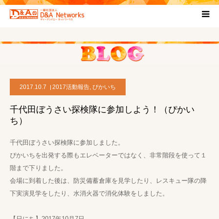
HOME
団体について
2017.10.7
2017活動報告
,
ぴかいち
プロジェクト概要
千代田ぼうさい探検隊に参加しよう！（ぴかい
ち）
協力団体
千代田ぼうさい探検隊に参加しました。
お問い合わせ
ぴかいちを出発する際もエレベーターではなく、非常階段を使って１
階まで下りました。
会場に到着した後は、防災備蓄倉庫を見学したり、レスキュー隊の降
ブログ
下実演見学をしたり、水消火器で消化体験をしました。
プライバシーポリシー
【日にち】2017年10月7日